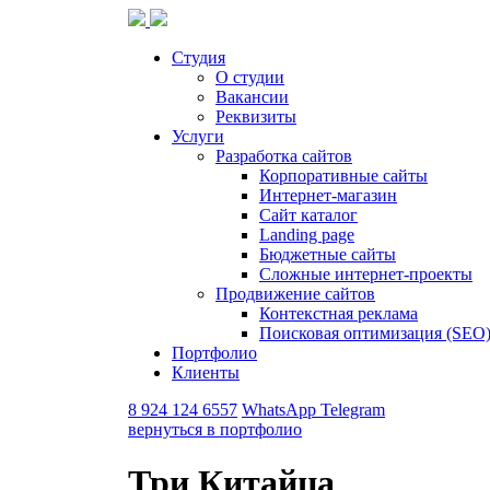
Студия
О студии
Вакансии
Реквизиты
Услуги
Разработка сайтов
Корпоративные сайты
Интернет-магазин
Сайт каталог
Landing page
Бюджетные сайты
Сложные интернет-проекты
Продвижение сайтов
Контекстная реклама
Поисковая оптимизация (SEO
Портфолио
Клиенты
8 924 124 6557
WhatsApp
Telegram
вернуться в портфолио
Три Китайца