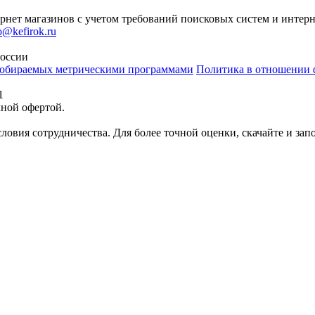
рнет магазинов с учетом требований поисковых систем и интерн
o@kefirok.ru
России
 собираемых метрическими программами
Политика в отношении 
1
чной офертой.
ловия сотрудничества. Для более точной оценки, скачайте и зап